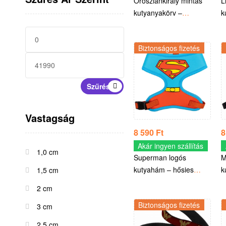
Oroszlánkirály mintás
L
kutyanyakörv –
k
Hivatalos Disney termék
H
Biztonságos fizetés
Szűrés
Vastagság
8 590
Ft
8
Akár ingyen szállítás
1,0 cm
Superman logós
M
kutyahám – hősies
k
1,5 cm
kontroll és maximális
p
2 cm
kényelem
b
Biztonságos fizetés
l
3 cm
2,5 cm