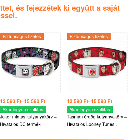
et, és fejezzétek ki együtt a saját
ssel.
Biztonságos fizetés
Biztonságos fizetés
13 590
Ft
–
15 590
Ft
13 590
Ft
–
15 590
Ft
Akár ingyen szállítás
Akár ingyen szállítás
Joker mintás kutyanyakörv –
Tasmán ördög kutyanyakörv –
Hivatalos DC termék
Hivatalos Looney Tunes
termék