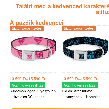
Találd meg a kedvenced karakteréhe
stíl
A gazdik kedvencei
Biztonságos fizetés
Biztonságos fizetés
13 590
Ft
–
15 590
Ft
13 590
Ft
–
15 590
Ft
Akár ingyen szállítás
Akár ingyen szállítás
Superman logós kutyanyakörv
Lilo és Stitch mintás
– Hivatalos DC termék
kutyanyakörv – Hivatalos
Disney termék