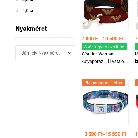
4,0 cm
Nyakméret
7 990
Ft
–
10 590
Ft
7
Akár ingyen szállítás
Wonder Woman
M
kutyapóráz – Hivatalos
k
DC termék
M
Biztonságos fizetés
13 590
Ft
–
15 590
Ft
1