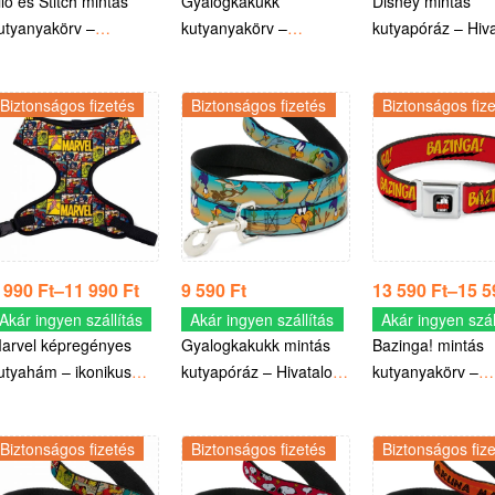
ilo és Stitch mintás
Gyalogkakukk
Disney mintás
utyanyakörv –
kutyanyakörv –
kutyapóráz – Hiv
ivatalos Disney termék
Hivatalos Looney Tunes
Disney termék
termék
Biztonságos fizetés
Biztonságos fizetés
Biztonságos fiz
 990
Ft
–
11 990
Ft
9 590
Ft
13 590
Ft
–
15 
Akár ingyen szállítás
Akár ingyen szállítás
Akár ingyen szál
arvel képregényes
Gyalogkakukk mintás
Bazinga! mintás
utyahám – ikonikus
kutyapóráz – Hivatalos
kutyanyakörv –
anelek, kényelmes
Looney Tunes termék
Hivatalos licencel
iztonság- Hivatalos
termék
Biztonságos fizetés
Biztonságos fizetés
Biztonságos fiz
icencelt Marvel termék