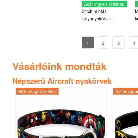
Akár ingyen szállítás
Stitch mintás
M
kutyanyakörv –
k
Hivatalos Disney termék
H
1
2
3
4
Vásárlóink mondták
Népszerű Aircraft nyakörvek
Biztonságos fizetés
Biztonságos