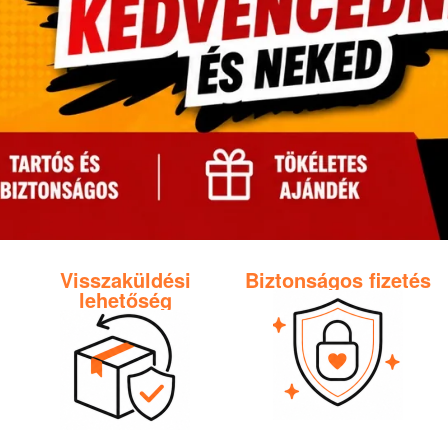
Visszaküldési
Biztonságos fizetés
lehetőség