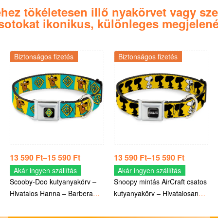
z tökéletesen illő nyakörvet vagy szett
usotokat ikonikus, különleges megjelené
Biztonságos fizetés
Biztonságos fizetés
13 590
Ft
–
15 590
Ft
13 590
Ft
–
15 590
Ft
Akár ingyen szállítás
Akár ingyen szállítás
Scooby-Doo kutyanyakörv –
Snoopy mintás AirCraft csatos
Hivatalos Hanna – Barbera
kutyanyakörv – Hivatalosan
termék
Peanuts termék