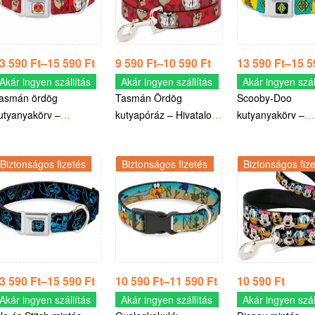
3 590
Ft
–
15 590
Ft
9 590
Ft
–
10 590
Ft
13 590
Ft
–
15 
Akár ingyen szállítás
Akár ingyen szállítás
Akár ingyen szál
asmán ördög
Tasmán Ördög
Scooby-Doo
utyanyakörv –
kutyapóráz – Hivatalos
kutyanyakörv –
ivatalos Looney Tunes
Looney Tunes termék
Hivatalos Hanna 
ermék
Barbera termék
Biztonságos fizetés
Biztonságos fizetés
Biztonságos fiz
3 590
Ft
–
15 590
Ft
10 590
Ft
–
11 590
Ft
10 590
Ft
Akár ingyen szállítás
Akár ingyen szállítás
Akár ingyen szál