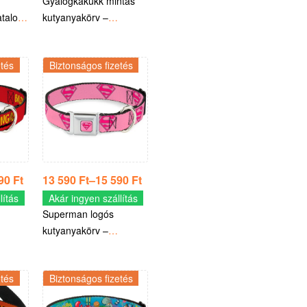
Gyalogkakukk mintás
atalos
kutyanyakörv –
Hivatalos Looney Tunes
termék
etés
Biztonságos fizetés
590
Ft
13 590
Ft
–
15 590
Ft
lítás
Akár ingyen szállítás
Superman logós
kutyanyakörv –
t
Hivatalos DC termék
etés
Biztonságos fizetés