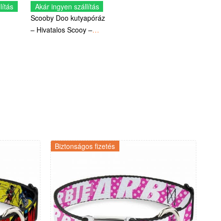
lítás
Akár ingyen szállítás
Scooby Doo kutyapóráz
– Hivatalos Scooy –
 termék
Doo termék
Biztonságos fizetés