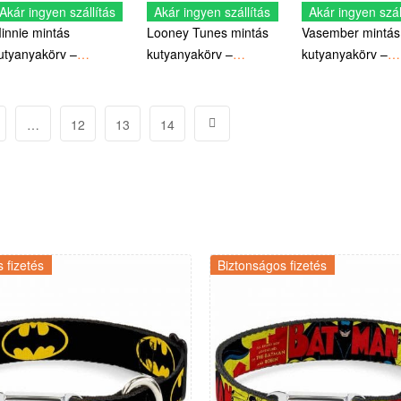
Akár ingyen szállítás
Akár ingyen szállítás
Akár ingyen szál
innie mintás
Looney Tunes mintás
Vasember mintás
utyanyakörv –
kutyanyakörv –
kutyanyakörv –
ivatalos Disney termék
Hivatalos licencelt
Hivatalos Marvel
termék
…
12
13
14
 fizetés
Biztonságos fizetés