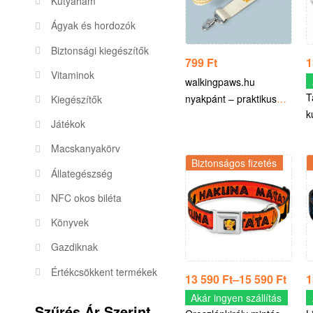
Kutyahám
Ágyak és hordozók
Biztonsági kiegészítők
799
Ft
1
Vitaminok
walkingpaws.hu
T
nyakpánt – praktikus
Kiegészítők
k
kiegészítő kutyás
Játékok
H
hétköznapokra
t
Macskanyakörv
Biztonságos fizetés
Állategészség
NFC okos biléta
Könyvek
Gazdiknak
Értékcsökkent termékek
13 590
Ft
–
15 590
Ft
1
Akár ingyen szállítás
Szűrés Ár Szerint