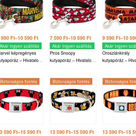
 990
Ft
–
10 590
Ft
7 590
Ft
–
10 590
Ft
9 590
Ft
–
10 5
Akár ingyen szállítás
Akár ingyen szállítás
Akár ingyen szál
arvel képregényes
Piros Snoopy
Oroszlánkirály
utyapóráz – Hivatalos
kutyapóráz – Hivatalos
kutyapóráz – Hiv
arvel termék
Peanuts termék
Disney termék
Biztonságos fizetés
Biztonságos fizetés
Biztonságos fiz
3 590
Ft
–
15 590
Ft
13 590
Ft
–
15 590
Ft
13 590
Ft
–
15 