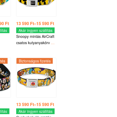
590
Ft
13 590
Ft
–
15 590
Ft
lítás
Akár ingyen szállítás
Snoopy mintás AirCraft
csatos kutyanyakörv –
–
Hivatalosan Peanuts
termék
etés
Biztonságos fizetés
13 590
Ft
–
15 590
Ft
lítás
Akár ingyen szállítás