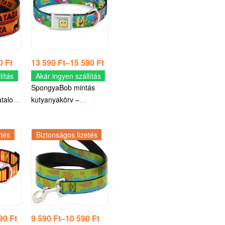
90
Ft
13 590
Ft
–
15 590
Ft
lítás
Akár ingyen szállítás
SpongyaBob mintás
atalos
kutyanyakörv –
Hivatalos Nickelodeon
termék
etés
Biztonságos fizetés
590
Ft
9 590
Ft
–
10 590
Ft