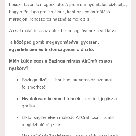
hosszú távon is megbízható. A prémium nyomtatás biztosítja,
hogy a Bazinga grafika élénk, kontrasztos és időtálló
maradjon, rendszeres használat mellett is.
A csat működése az autók biztonsági övének elvét követi:
a középső gomb megnyomásával gyorsan,
egyértelműen és biztonságosan oldható.
Miért különleges a Bazinga mintás AirCraft csatos
nyakörv?
Bazinga dizájn – ikonikus, humoros és azonnal
felismerhető
Hivatalosan licencelt termék
– eredeti, jogtiszta
grafika
Biztonságiöv-elven működő AirCraft csat – stabil,
megbízható rögzítés
Nagy sűrűségű poliészter – nem nyúlik, nem kopik