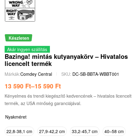
Készleten
Akár ingyen szállítás
Bazinga! mintás kutyanyakörv – Hivatalos
licencelt termék
Márkák:
Comdey Central
SKU:
DC-SB-BBTA-WBBT001
13 590
Ft
–
15 590
Ft
Kényelmes és trendi kiegészítő kedvencének – hivatalos licencelt
termék, az USA minőség garanciájával.
Nyakméret
22,8-38,1 cm
27,9-42,2 cm
33,2-45,7 cm
40–58 cm