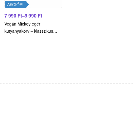
AKCIÓS!
7 990
Ft
–
9 990
Ft
Vegán Mickey egér
kutyanyakörv – klasszikus
vidámság, prémium kivitel –
Hivatalos licencelt Disney
termék