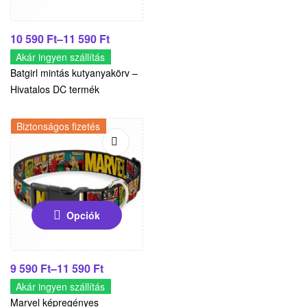
10 590
Ft
–
11 590
Ft
Akár ingyen szállítás
Batgirl mintás kutyanyakörv –
Hivatalos DC termék
Biztonságos fizetés
Opciók
9 590
Ft
–
11 590
Ft
Akár ingyen szállítás
Marvel képregényes