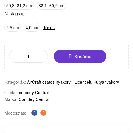
50,8–81,2 cm
38,1–60,9 cm
Vastagság
2,5 cm
4,0 cm
Törlés
Kosárba
Kategóriák:
AirCraft csatos nyakörv - Licencelt
,
Kutyanyakörv
Címke:
comedy Central
Márka:
Comdey Central
Megosztás:
Facebook
E-
mail