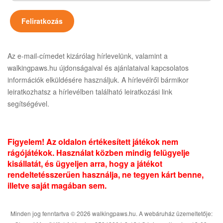
Az e-mail-címedet kizárólag hírlevelünk, valamint a
walkingpaws.hu újdonságaival és ajánlataival kapcsolatos
információk elküldésére használjuk. A hírlevélről bármikor
leiratkozhatsz a hírlevélben található leiratkozási link
segítségével.
Figyelem! Az oldalon értékesített játékok nem
rágójátékok. Használat közben mindig felügyelje
kisállatát, és ügyeljen arra, hogy a játékot
rendeltetésszerűen használja, ne tegyen kárt benne,
illetve saját magában sem.
Minden jog fenntartva © 2026 walkingpaws.hu. A webáruház üzemeltetője: