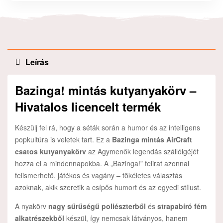
Leírás
Bazinga! mintás kutyanyakörv –
Hivatalos licencelt termék
Készülj fel rá, hogy a séták során a humor és az intelligens
popkultúra is veletek tart. Ez a
Bazinga mintás AirCraft
csatos kutyanyakörv
az Agymenők legendás szállóigéjét
hozza el a mindennapokba. A „Bazinga!” felirat azonnal
felismerhető, játékos és vagány – tökéletes választás
azoknak, akik szeretik a csípős humort és az egyedi stílust.
A nyakörv
nagy sűrűségű poliészterből
és
strapabíró fém
alkatrészekből
készül, így nemcsak látványos, hanem