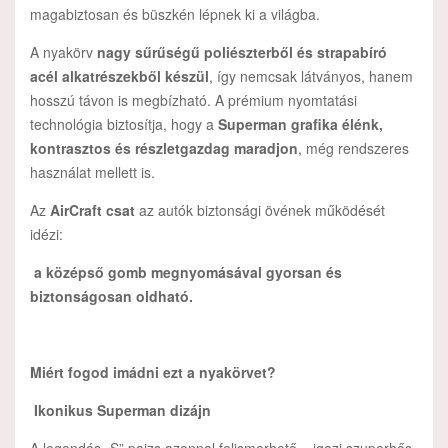
magabiztosan és büszkén lépnek ki a világba.
A nyakörv
nagy sűrűségű poliészterből és strapabíró
acél alkatrészekből készül
, így nemcsak látványos, hanem
hosszú távon is megbízható. A prémium nyomtatási
technológia biztosítja, hogy a
Superman grafika élénk,
kontrasztos és részletgazdag maradjon
, még rendszeres
használat mellett is.
Az
AirCraft csat
az autók biztonsági övének működését
idézi:
a középső gomb megnyomásával gyorsan és
biztonságosan oldható.
Miért fogod imádni ezt a nyakörvet?
Ikonikus Superman dizájn
A legendás „S” pajzs azonnal felismerhető – igazi szuperhős