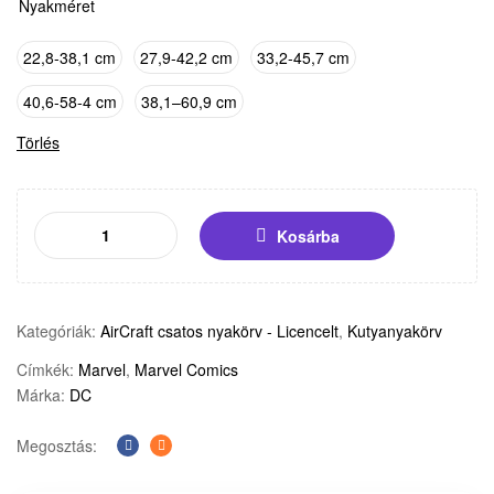
Nyakméret
22,8-38,1 cm
27,9-42,2 cm
33,2-45,7 cm
40,6-58-4 cm
38,1–60,9 cm
Törlés
Kosárba
Kategóriák:
AirCraft csatos nyakörv - Licencelt
,
Kutyanyakörv
Címkék:
Marvel
,
Marvel Comics
Márka:
DC
Megosztás:
Facebook
E-