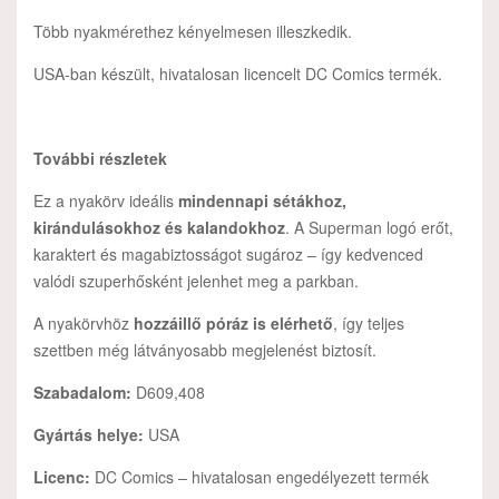
Több nyakmérethez kényelmesen illeszkedik.
USA-ban készült, hivatalosan licencelt DC Comics termék.
További részletek
Ez a nyakörv ideális
mindennapi sétákhoz,
kirándulásokhoz és kalandokhoz
. A Superman logó erőt,
karaktert és magabiztosságot sugároz – így kedvenced
valódi szuperhősként jelenhet meg a parkban.
A nyakörvhöz
hozzáillő póráz is elérhető
, így teljes
szettben még látványosabb megjelenést biztosít.
Szabadalom:
D609,408
Gyártás helye:
USA
Licenc:
DC Comics – hivatalosan engedélyezett termék