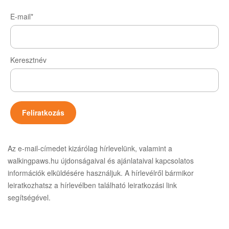
E-mail*
Keresztnév
Az e-mail-címedet kizárólag hírlevelünk, valamint a
walkingpaws.hu újdonságaival és ajánlataival kapcsolatos
információk elküldésére használjuk. A hírlevélről bármikor
leiratkozhatsz a hírlevélben található leiratkozási link
segítségével.