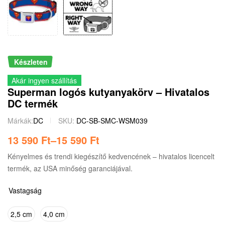
Készleten
Akár ingyen szállítás
Superman logós kutyanyakörv – Hivatalos
DC termék
Márkák:
DC
SKU:
DC-SB-SMC-WSM039
13 590
Ft
–
15 590
Ft
Kényelmes és trendi kiegészítő kedvencének – hivatalos licencelt
termék, az USA minőség garanciájával.
Vastagság
2,5 cm
4,0 cm