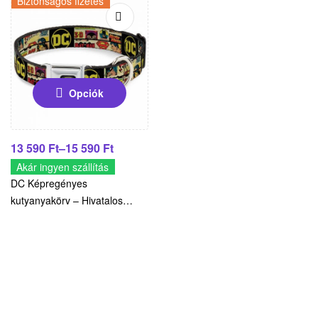
Biztonságos fizetés
Opciók
13 590
Ft
–
15 590
Ft
Akár ingyen szállítás
DC Képregényes
kutyanyakörv – Hivatalos
licencelt termék