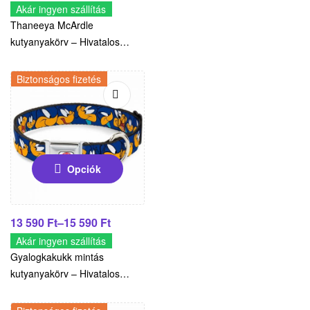
Akár ingyen szállítás
Thaneeya McArdle
kutyanyakörv – Hivatalos
McArdle termék
Biztonságos fizetés
Opciók
13 590
Ft
–
15 590
Ft
Akár ingyen szállítás
Gyalogkakukk mintás
kutyanyakörv – Hivatalos
Looney Tunes termék