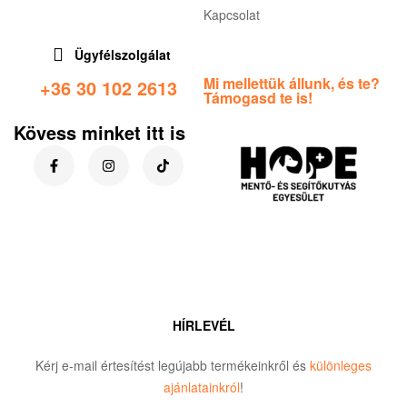
Kapcsolat
Ügyfélszolgálat
Mi mellettük állunk, és te?
+36 30 102 2613
Támogasd te is!
Kövess minket itt is
HÍRLEVÉL
Kérj e-mail értesítést legújabb termékeinkről és
különleges
ajánlatainkról
!