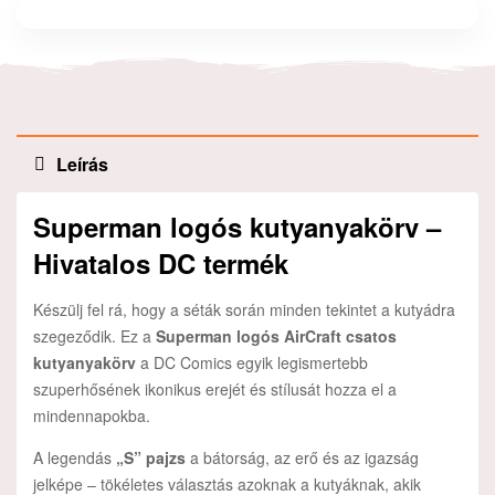
mail
Leírás
Superman logós kutyanyakörv –
Hivatalos DC termék
Készülj fel rá, hogy a séták során minden tekintet a kutyádra
szegeződik. Ez a
Superman logós AirCraft csatos
kutyanyakörv
a DC Comics egyik legismertebb
szuperhősének ikonikus erejét és stílusát hozza el a
mindennapokba.
A legendás
„S” pajzs
a bátorság, az erő és az igazság
jelképe – tökéletes választás azoknak a kutyáknak, akik