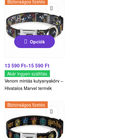
Biztonságos fizetés
Opciók
13 590
Ft
–
15 590
Ft
Akár ingyen szállítás
Venom mintás kutyanyakörv –
Hivatalos Marvel termék
Biztonságos fizetés