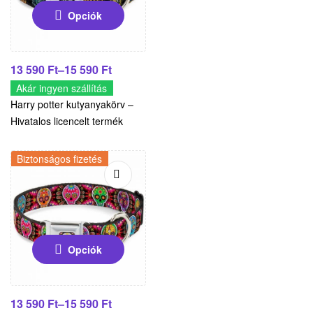
Opciók
13 590
Ft
–
15 590
Ft
Akár ingyen szállítás
Harry potter kutyanyakörv –
Hivatalos licencelt termék
Biztonságos fizetés
Opciók
13 590
Ft
–
15 590
Ft