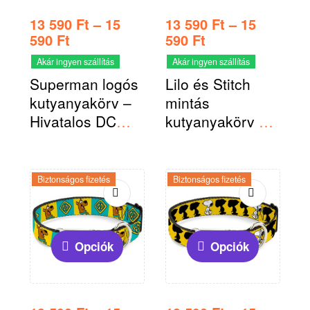
13 590
Ft
–
15
13 590
Ft
–
15
590
Ft
590
Ft
Akár ingyen szállítás
Akár ingyen szállítás
Superman logós
Lilo és Stitch
kutyanyakörv –
mintás
Hivatalos DC
kutyanyakörv –
termék
Hivatalos Disney
termék
Biztonságos fizetés
Biztonságos fizetés
Opciók
Opciók