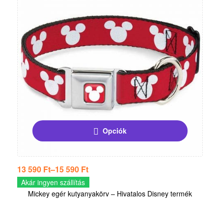
Opciók
13 590
Ft
–
15 590
Ft
Akár ingyen szállítás
Mickey egér kutyanyakörv – Hivatalos Disney termék