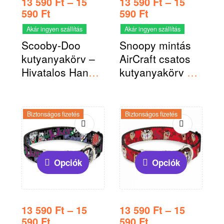
13 590
Ft
–
15
13 590
Ft
–
15
590
Ft
590
Ft
Akár ingyen szállítás
Akár ingyen szállítás
Scooby-Doo
Snoopy mintás
kutyanyakörv –
AirCraft csatos
Hivatalos Hanna
kutyanyakörv –
– Barbera termék
Hivatalosan
Peanuts termék
Biztonságos fizetés
Biztonságos fizetés
Opciók
Opciók
13 590
Ft
–
15
13 590
Ft
–
15
590
Ft
590
Ft