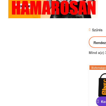
Szűrés
Mind a(z) 
Biztonságos
Ko