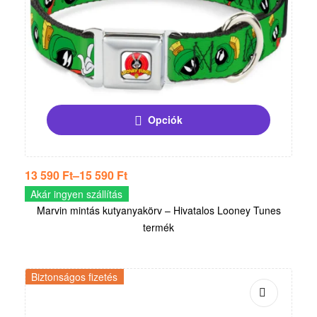
Opciók
13 590
Ft
–
15 590
Ft
Akár ingyen szállítás
Marvin mintás kutyanyakörv – Hivatalos Looney Tunes
termék
Biztonságos fizetés