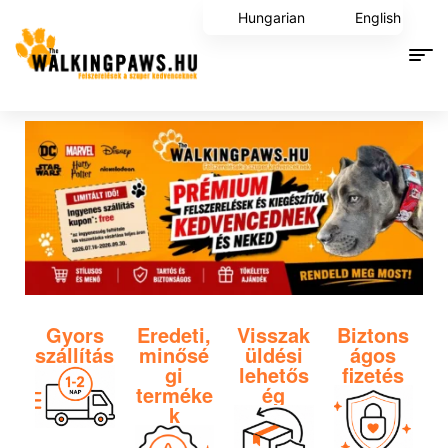
Hungarian
English
Gyors
Eredeti,
Visszak
Biztons
szállítás
minősé
üldési
ágos
gi
lehetős
fizetés
terméke
ég
k