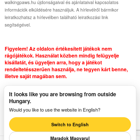
walkingpaws.hu újdonságaival és ajánlataival kapcsolatos
információk elküldésére használjuk. A hírlevélről bármikor
leiratkozhatsz a hírlevélben található leiratkozási link
segítségével.
Figyelem! Az oldalon értékesített játékok nem
rágójátékok. Használat közben mindig felügyelje
kisállatát, és ügyeljen arra, hogy a játékot
rendeltetésszerűen használja, ne tegyen kárt benne,
illetve saját magában sem.
It looks like you are browsing from outside
Minden jog fenntartva © 2026 walkingpaws.hu. A webáruház üzemeltetője:
Hungary.
Olvasni Menő Kft. | Adószám: 25948004-2-13 | Cégjegyzékszám: 13-09-
187200 | Adatvédelmi nyilvántartási azonosító: NAIH-130671/2017
Would you like to use the website in English?
Switch to English
Maradok Magyarul