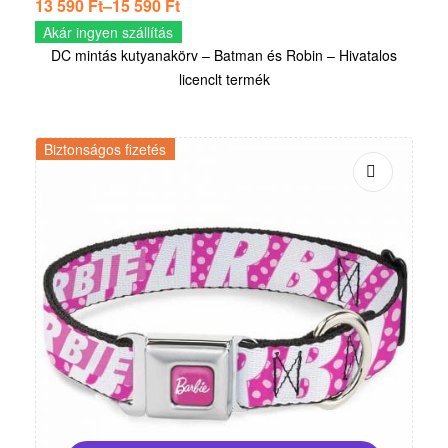
13 590
Ft
–
15 590
Ft
Akár ingyen szállítás
DC mintás kutyanakörv – Batman és Robin – Hivatalos
licenclt termék
Biztonságos fizetés