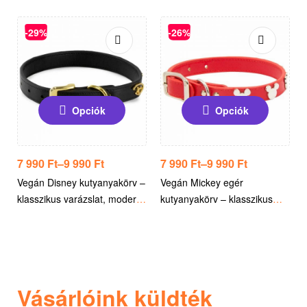
Eredeti FRIENDS grafika
-29%
-26%
Opciók
Opciók
7 990
Ft
–
9 990
Ft
7 990
Ft
–
9 990
Ft
Vegán Disney kutyanyakörv –
Vegán Mickey egér
klasszikus varázslat, modern
kutyanyakörv – klasszikus
kivitel – Hivatalos Disney
vidámság, prémium kivitel –
licencelt termék
Hivatalos licencelt Disney
termék
Vásárlóink küldték