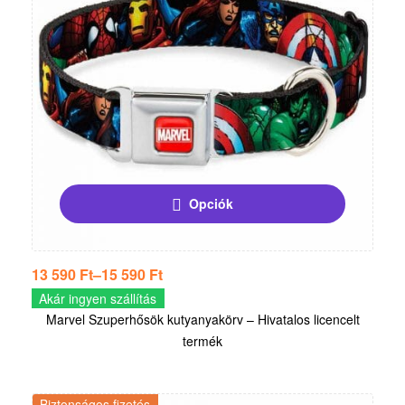
Opciók
13 590
Ft
–
15 590
Ft
Akár ingyen szállítás
Marvel Szuperhősök kutyanyakörv – Hivatalos licencelt
termék
Biztonságos fizetés