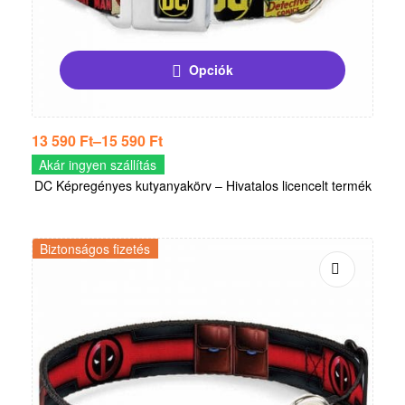
Opciók
13 590
Ft
–
15 590
Ft
Akár ingyen szállítás
DC Képregényes kutyanyakörv – Hivatalos licencelt termék
Biztonságos fizetés