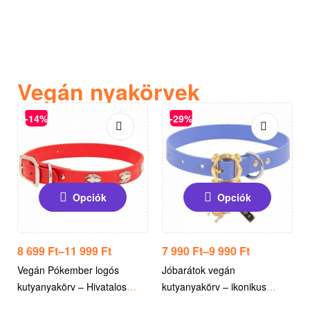
Vegán nyakörvek
-14%
-29%
Opciók
Opciók
8 699
Ft
–
11 999
Ft
7 990
Ft
–
9 990
Ft
Vegán Pókember logós
Jóbarátok vegán
kutyanyakörv – Hivatalos
kutyanyakörv – ikonikus
licencelt Marvel termék
humor, tudatos stílus –