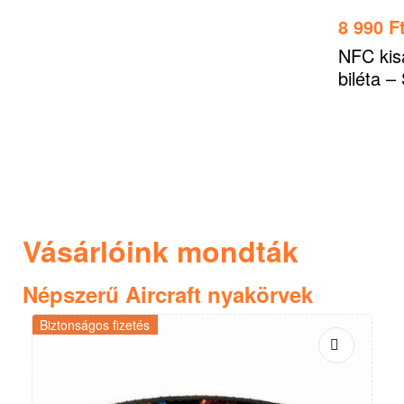
8 990
F
NFC kisá
biléta –
Vásárlóink mondták
Népszerű Aircraft nyakörvek
Biztonságos fizetés