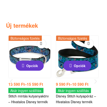
Új termékek
Biztonságos fizetés
Biztonságos fizetés
Opciók
Opciók
13 590
Ft
–
15 590
Ft
9 590
Ft
–
10 590
Ft
9
Akár ingyen szállítás
Akár ingyen szállítás
A
Stitch mintás kutyanyakörv
Disney Stitch kutyapóráz –
Sc
– Hivatalos Disney termék
Hivatalos Disney termék
Hi