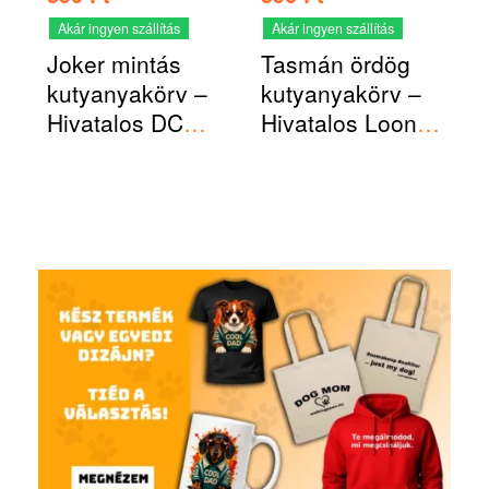
Akár ingyen szállítás
Akár ingyen szállítás
Joker mintás
Tasmán ördög
kutyanyakörv –
kutyanyakörv –
Hivatalos DC
Hivatalos Looney
termék
Tunes termék