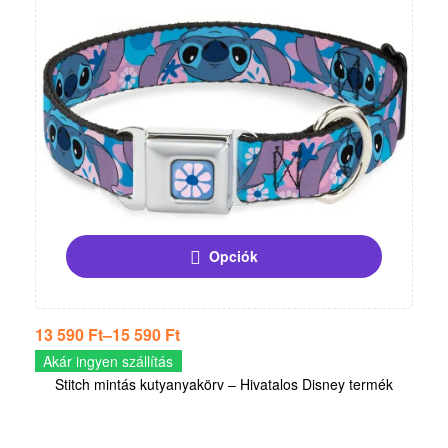
Opciók
13 590
Ft
–
15 590
Ft
Akár ingyen szállítás
Stitch mintás kutyanyakörv – Hivatalos Disney termék