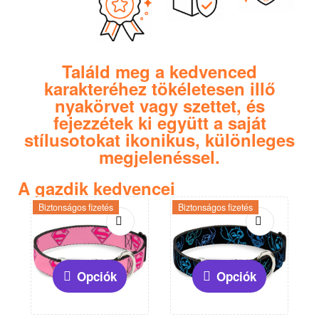
Találd meg a kedvenced
karakteréhez tökéletesen illő
nyakörvet vagy szettet, és
fejezzétek ki együtt a saját
stílusotokat ikonikus, különleges
megjelenéssel.
A gazdik kedvencei
Biztonságos fizetés
Biztonságos fizetés
Opciók
Opciók