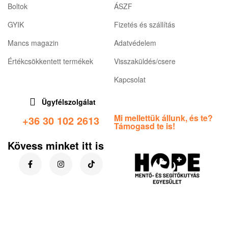
Boltok
ÁSZF
GYIK
Fizetés és szállítás
Mancs magazin
Adatvédelem
Értékcsökkentett termékek
Visszaküldés/csere
Kapcsolat
Ügyfélszolgálat
Mi mellettük állunk, és te?
+36 30 102 2613
Támogasd te is!
Kövess minket itt is