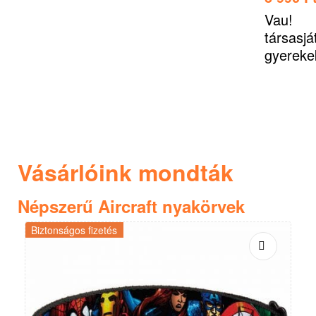
Vau!
társasjá
gyereke
Fogadd 
és szer
örökre!
Vásárlóink mondták
Népszerű Aircraft nyakörvek
Biztonságos fizetés