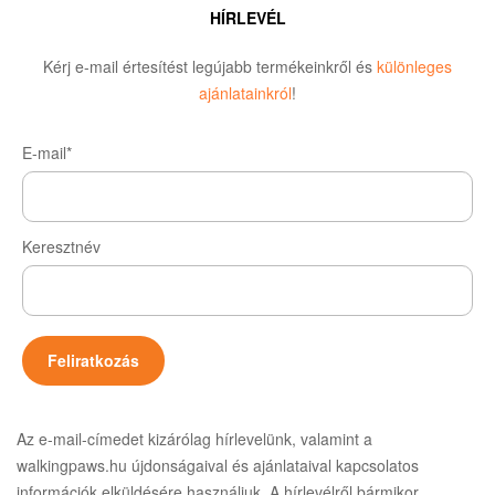
HÍRLEVÉL
Kérj e-mail értesítést legújabb termékeinkről és
különleges
ajánlatainkról
!
E-mail*
Keresztnév
Az e-mail-címedet kizárólag hírlevelünk, valamint a
walkingpaws.hu újdonságaival és ajánlataival kapcsolatos
információk elküldésére használjuk. A hírlevélről bármikor