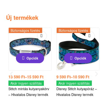
Új termékek
Biztonságos fizetés
Biztonságos fizetés
Opciók
Opciók
13 590
Ft
–
15 590
Ft
9 590
Ft
–
10 590
Ft
9
Akár ingyen szállítás
Akár ingyen szállítás
A
Stitch mintás kutyanyakörv
Disney Stitch kutyapóráz –
Sc
– Hivatalos Disney termék
Hivatalos Disney termék
Hi