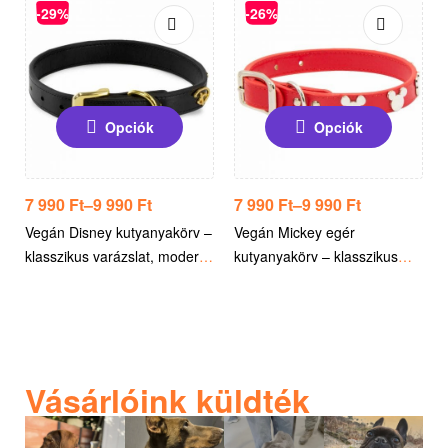
-29%
-26%
Opciók
Opciók
7 990
Ft
–
9 990
Ft
7 990
Ft
–
9 990
Ft
Vegán Disney kutyanyakörv –
Vegán Mickey egér
klasszikus varázslat, modern
kutyanyakörv – klasszikus
kivitel – Hivatalos Disney
vidámság, prémium kivitel –
licencelt termék
Hivatalos licencelt Disney
termék
Vásárlóink küldték