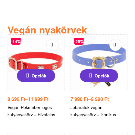
Vegán nyakörvek
-14%
-29%
Opciók
Opciók
8 699
Ft
–
11 999
Ft
7 990
Ft
–
9 990
Ft
Vegán Pókember logós
Jóbarátok vegán
kutyanyakörv – Hivatalos
kutyanyakörv – ikonikus
licencelt Marvel termék
humor, tudatos stílus –
Eredeti FRIENDS grafika