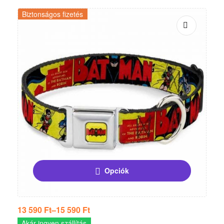
Biztonságos fizetés
Opciók
13 590
Ft
–
15 590
Ft
Akár ingyen szállítás