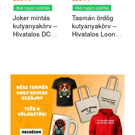
Akár ingyen szállítás
Akár ingyen szállítás
Joker mintás
Tasmán ördög
kutyanyakörv –
kutyanyakörv –
Hivatalos DC
Hivatalos Looney
termék
Tunes termék