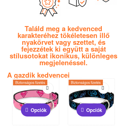
Találd meg a kedvenced
karakteréhez tökéletesen illő
nyakörvet vagy szettet, és
fejezzétek ki együtt a saját
stílusotokat ikonikus, különleges
megjelenéssel.
A gazdik kedvencei
Biztonságos fizetés
Biztonságos fizetés
Opciók
Opciók