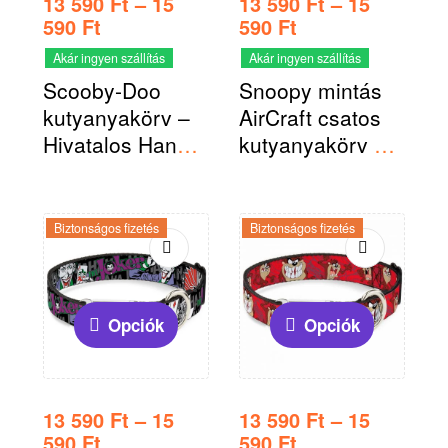
13 590
Ft
–
15
13 590
Ft
–
15
590
Ft
590
Ft
Akár ingyen szállítás
Akár ingyen szállítás
Scooby-Doo
Snoopy mintás
kutyanyakörv –
AirCraft csatos
Hivatalos Hanna
kutyanyakörv –
– Barbera termék
Hivatalosan
Peanuts termék
Biztonságos fizetés
Biztonságos fizetés
Opciók
Opciók
13 590
Ft
–
15
13 590
Ft
–
15
590
Ft
590
Ft