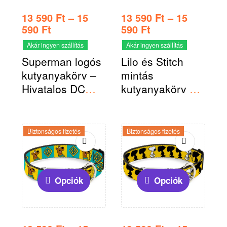
13 590
Ft
–
15
13 590
Ft
–
15
590
Ft
590
Ft
Akár ingyen szállítás
Akár ingyen szállítás
Superman logós
Lilo és Stitch
kutyanyakörv –
mintás
Hivatalos DC
kutyanyakörv –
termék
Hivatalos Disney
termék
Biztonságos fizetés
Biztonságos fizetés
Opciók
Opciók