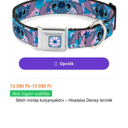
Opciók
13 590
Ft
–
15 590
Ft
Akár ingyen szállítás
Stitch mintás kutyanyakörv – Hivatalos Disney termék