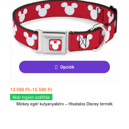
Opciók
13 590
Ft
–
15 590
Ft
Akár ingyen szállítás
Mickey egér kutyanyakörv – Hivatalos Disney termék