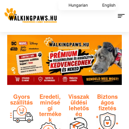
Hungarian
English
Gyors
Eredeti,
Visszak
Biztons
szállítás
minősé
üldési
ágos
gi
lehetős
fizetés
terméke
ég
k