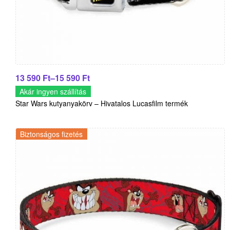
13 590
Ft
–
15 590
Ft
Akár ingyen szállítás
Star Wars kutyanyakörv – Hivatalos Lucasfilm termék
Biztonságos fizetés