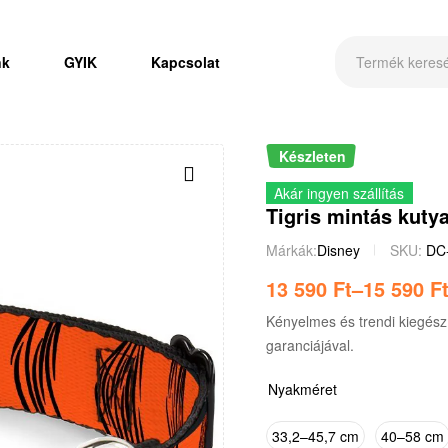
nk
GYIK
Kapcsolat
Készleten
Akár ingyen szállítás
Tigris mintás kuty
Márkák:
Disney
SKU:
DC
13 590
Ft
–
15 590
F
Kényelmes és trendi kiegész
garanciájával.
Nyakméret
33,2–45,7 cm
40–58 cm