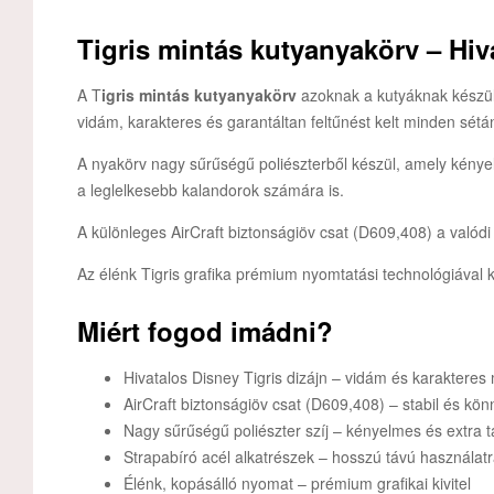
Tigris mintás kutyanyakörv – Hiv
A T
igris mintás kutyanyakörv
azoknak a kutyáknak készült,
vidám, karakteres és garantáltan feltűnést kelt minden sétá
A nyakörv nagy sűrűségű poliészterből készül, amely kényelm
a leglelkesebb kalandorok számára is.
A különleges AirCraft biztonságiöv csat (D609,408) a való
Az élénk Tigris grafika prémium nyomtatási technológiával 
Miért fogod imádni?
Hivatalos Disney Tigris dizájn – vidám és karakteres
AirCraft biztonságiöv csat (D609,408) – stabil és kö
Nagy sűrűségű poliészter szíj – kényelmes és extra t
Strapabíró acél alkatrészek – hosszú távú használat
Élénk, kopásálló nyomat – prémium grafikai kivitel