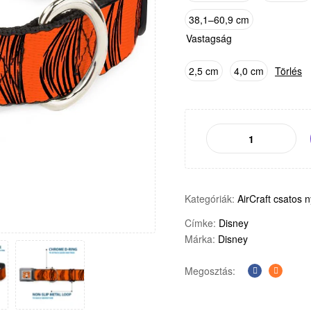
38,1–60,9 cm
Vastagság
2,5 cm
4,0 cm
Törlés
Kategóriák:
AirCraft csatos n
Címke:
Disney
Márka:
Disney
Megosztás:
Facebook
E-
mail