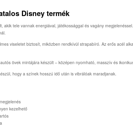
atalos Disney termék
 akik tele vannak energiával, játékossággal és vagány megjelenéssel. A
nál.
es viseletet biztosít, miközben rendkívül strapabíró. Az erős acél al
di autós övek mintájára készült – középen nyomható, masszív és ikonik
készül, hogy a színek hosszú idő után is vibrálóak maradjanak.
 megjelenés
nnyen kezelhető
artós
ra