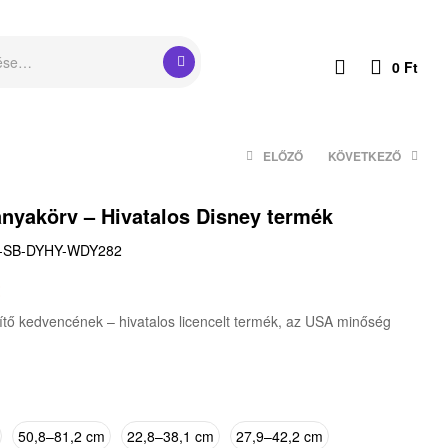
0
Ft
ELŐZŐ
KÖVETKEZŐ
anyakörv – Hivatalos Disney termék
13 590
13 590
Ft
Ft
–
–
15 590
15 590
Ft
Ft
-SB-DYHY-WDY282
t
ítő kedvencének – hivatalos licencelt termék, az USA minőség
50,8–81,2 cm
22,8–38,1 cm
27,9–42,2 cm