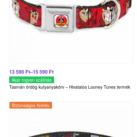
13 590
Ft
–
15 590
Ft
Akár ingyen szállítás
Tasmán ördög kutyanyakörv – Hivatalos Looney Tunes termék
Biztonságos fizetés