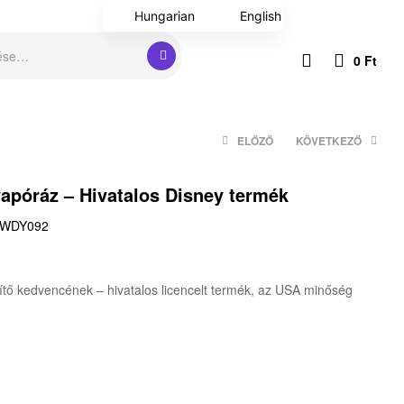
Hungarian
English
0
Ft
ELŐZŐ
KÖVETKEZŐ
apóráz – Hivatalos Disney termék
9 590
7 590
Ft
Ft
–
7 990
Ft
-WDY092
ítő kedvencének – hivatalos licencelt termék, az USA minőség