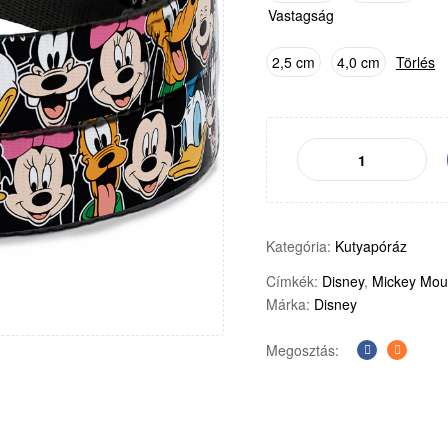
Vastagság
2,5 cm
4,0 cm
Törlés
Kategória:
Kutyapóráz
Címkék:
Disney
,
Mickey Mou
Márka:
Disney
Megosztás:
Facebook
E-
mail