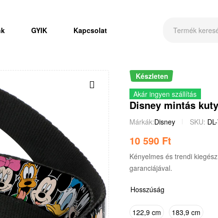
nk
GYIK
Kapcsolat
Készleten
Akár ingyen szállítás
Disney mintás kuty
Márkák:
Disney
SKU:
DL
10 590
Ft
Kényelmes és trendi kiegész
garanciájával.
Hosszúság
122,9 cm
183,9 cm