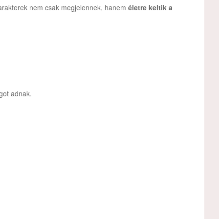
 karakterek nem csak megjelennek, hanem
életre keltik a
got adnak.