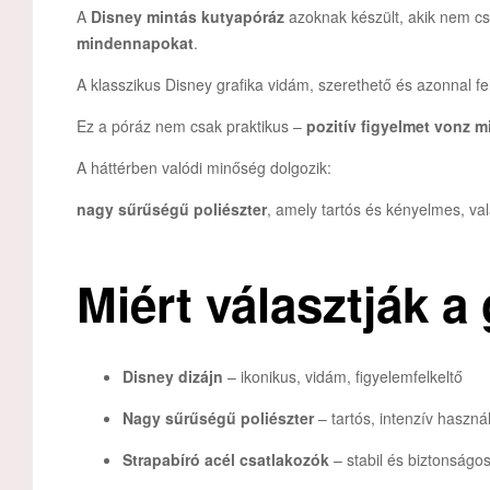
A
Disney mintás kutyapóráz
azoknak készült, akik nem c
mindennapokat
.
A klasszikus Disney grafika vidám, szerethető és azonnal fe
Ez a póráz nem csak praktikus –
pozitív figyelmet vonz 
A háttérben valódi minőség dolgozik:
nagy sűrűségű poliészter
, amely tartós és kényelmes, va
Miért választják a
Disney dizájn
– ikonikus, vidám, figyelemfelkeltő
Nagy sűrűségű poliészter
– tartós, intenzív haszná
Strapabíró acél csatlakozók
– stabil és biztonságos