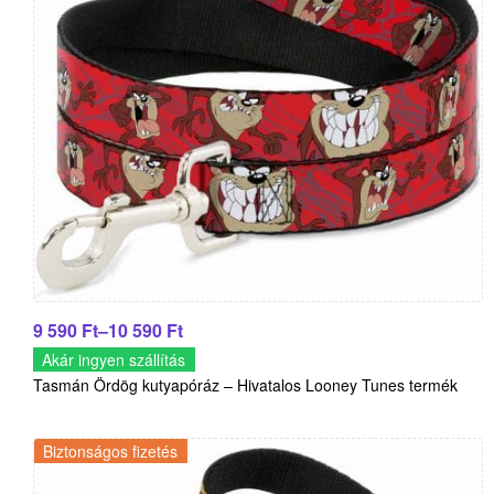
9 590
Ft
–
10 590
Ft
Akár ingyen szállítás
Tasmán Ördög kutyapóráz – Hivatalos Looney Tunes termék
Biztonságos fizetés