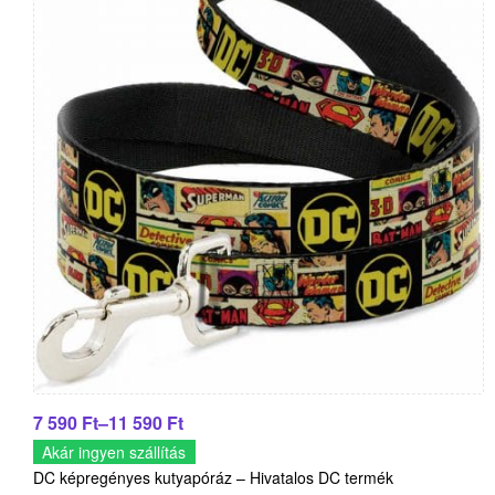
7 590
Ft
–
11 590
Ft
Akár ingyen szállítás
DC képregényes kutyapóráz – Hivatalos DC termék