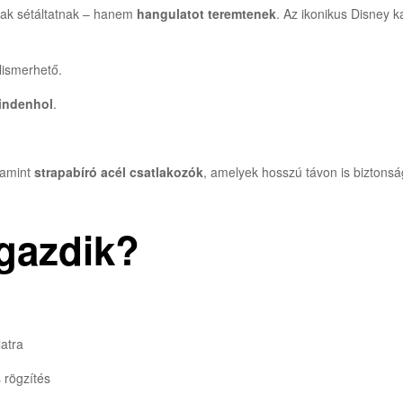
sak sétáltatnak – hanem
hangulatot teremtenek
. Az ikonikus Disney
lismerhető.
mindenhol
.
lamint
strapabíró acél csatlakozók
, amelyek hosszú távon is biztonsá
 gazdik?
latra
 rögzítés