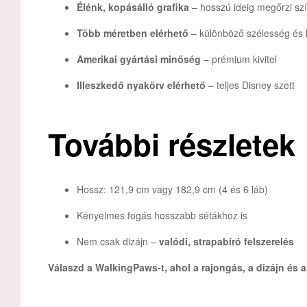
Élénk, kopásálló grafika
– hosszú ideig megőrzi szí
Több méretben elérhető
– különböző szélesség és 
Amerikai gyártási minőség
– prémium kivitel
Illeszkedő nyakörv elérhető
– teljes Disney szett
További részletek
Hossz: 121,9 cm vagy 182,9 cm (4 és 6 láb)
Kényelmes fogás hosszabb sétákhoz is
Nem csak dizájn –
valódi, strapabíró felszerelés
Válaszd a WalkingPaws-t, ahol a rajongás, a dizájn és a